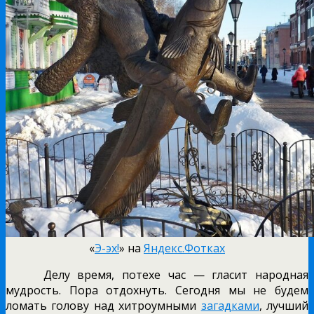
«
Э-эх!
» на
Яндекс.Фотках
Делу время, потехе час — гласит народная
мудрость. Пора отдохнуть. Сегодня мы не будем
ломать голову над хитроумными
загадками
, лучший