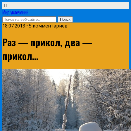
Мир увлечений
18.07.2013 • 5 комментариев
Раз — прикол, два —
прикол…