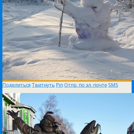
Поделиться
Твитнуть
Pin
Отпр. по эл. почте
SMS