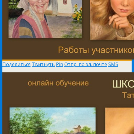
Поделиться
Твитнуть
Pin
Отпр. по эл. почте
SMS