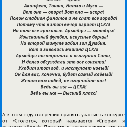
Акинфеев, Тошич, Натхо и Муса —
Вот она — опора! Вот она — искра!
Полон стадион фанатов и не спят все города!
Потому что в этот вечер играет ЦСКА!
На поле все красивые. Армейцы — молодцы!
Изысканный футбол, искусные борцы!
На второй минуте забил гол Думбия,
Вот и завелась машина ЦСКА!
Армейцы постарались и выиграли Сити,
И долго обсуждали это все соцсети!
Уходит этот год, и наступает новый!
Он для вас, конечно, будет самый клёвый!
Желаю вам побед, не огорчайте нас!
Ведь вы же — ЦСКА!
Ведь вы же — Высший класс!
А в этом году сын решил принять участие в конкурсе
от «Столото», который называется «Спорим, я
выиграю айфон!». Помните, в начале я писал, что для