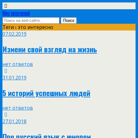
Мир увлечений
Теги › это интересно
07.02.2019
Измени свой взгляд на жизнь
нет ответов
31.01.2019
5 историй успешных людей
нет ответов
27.01.2018
Про русский язык с юмором