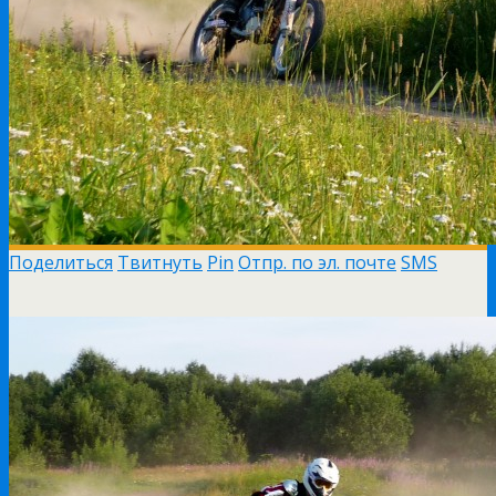
Поделиться
Твитнуть
Pin
Отпр. по эл. почте
SMS